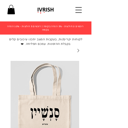
רוכשים 3 חולצות - 5% הנחה בקופה
|
רוכשים 5 חולצות - 10% הנחה
בקופה
לקוחות יקרים/ות, בעקבות המצב יתכנו עיכובים קלים
בקבלת ההזמנות. עמכם הסליחה. ❤️