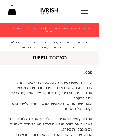
רוכשים 3 חולצות - 5% הנחה בקופה
|
רוכשים 5 חולצות - 10% הנחה
בקופה
לקוחות יקרים/ות, בעקבות המצב יתכנו עיכובים קלים
בקבלת ההזמנות. עמכם הסליחה. ❤️
הצהרת נגישות
מבוא:
הזירה האינטרנטית הנה פלטפורמה לביטוי וייצוג
עצמי,היא משמשת אותנו כזירה חברתית ופוליטית.
אנו רוכשים ומוכרים,עובדים ונחשפים באמצעותה כיום
יותר מבעבר.
וככזו ישנה מחויבות לאפשר לציבור חווית גלישה מהנה
וקלה ככל האפשר.
אנו משקיעים משאבים רבים להפוך אתר זה לנגיש בכדי
לאפשר את חווית הגלישה לכלל האוכלוסייה ולאנשים
עם מוגבלויות בפרט.
המוטו שמוביל אותנו הנו כבוד האדם וחירותו,שכן מדובר