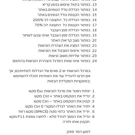
כפתור ביטול שימוש בגופן קריא
כפתור הגדלת גודל הגופנים באתר
כפתור הקטנת גודל הגופנים באתר
כפתור הגדלת כל התצוגה לכ־200%
כפתור הקטנת כל התצוגה לכ־70%
כפתור הגדלת סמן העכבר
כפתור הגדלת סמן העכבר ושינוי צבעו לשחור
כפתור מצב קריאת האתר
כפתור המציג את הצהרת הנגישות
כפתור איפוס המבטל את הנגישות
כפתור שליחת משוב נגישות
כפתור שינוי שפת הסרגל והצהרת הנגישות בהתאם
בסרגל הנגישות יש 2 סוגים של הגדלות לנוחיותכם, אך
אם תרצו להגדיל עוד את האותיות תוכלו להשתמש
בפונקציות המקלדת הבאות:
מקש Esc יפתח ויסגור את סרגל הנגישות
מקש Ctrl + יגדיל את הטקסט באתר
מקש Ctrl – יקטין את הטקסט באתר
מקש Ctrl 0 יחזיר את האתר לגדלו המקורי
מקש רווח (SPACE) יוריד את האתר כלפי מטה.
מקש F11 יגדיל את המסך לגודל מלא - לחיצה נוספת
תקטין אותו חזרה.
למען הסר ספק: