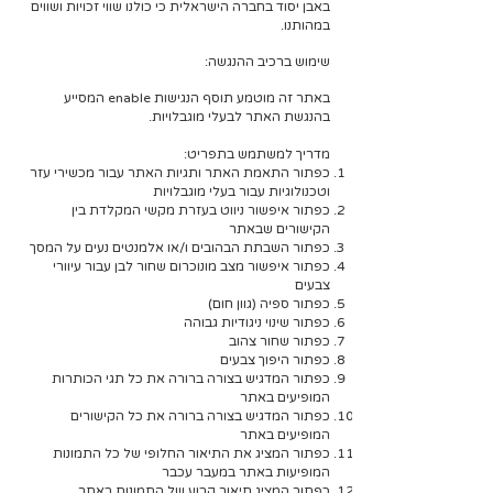
באבן יסוד בחברה הישראלית כי כולנו שווי זכויות ושווים
במהותנו.
שימוש ברכיב ההנגשה:
באתר זה מוטמע תוסף הנגישות enable המסייע
בהנגשת האתר לבעלי מוגבלויות.
מדריך למשתמש בתפריט:
כפתור התאמת האתר ותגיות האתר עבור מכשירי עזר
וטכנולוגיות עבור בעלי מוגבלויות
כפתור איפשור ניווט בעזרת מקשי המקלדת בין
הקישורים שבאתר
כפתור השבתת הבהובים ו/או אלמנטים נעים על המסך
כפתור איפשור מצב מונוכרום שחור לבן עבור עיוורי
צבעים
כפתור ספיה (גוון חום)
כפתור שינוי ניגודיות גבוהה
כפתור שחור צהוב
כפתור היפוך צבעים
כפתור המדגיש בצורה ברורה את כל תגי הכותרות
המופיעים באתר
כפתור המדגיש בצורה ברורה את כל הקישורים
המופיעים באתר
כפתור המציג את התיאור החלופי של כל התמונות
המופיעות באתר במעבר עכבר
כפתור המציג תיאור קבוע של התמונות באתר