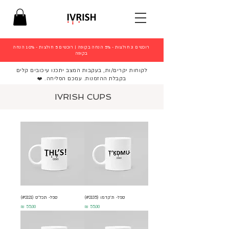
רוכשים 3 חולצות - 5% הנחה בקופה
|
רוכשים 5 חולצות - 10% הנחה
בקופה
לקוחות יקרים/ות, בעקבות המצב יתכנו עיכובים קלים
בקבלת ההזמנות. עמכם הסליחה. ❤️
IVRISH CUPS
ספל- ת'קדמו (#2135)
ספל- תכל'ס (#2121)
מחיר
מחיר