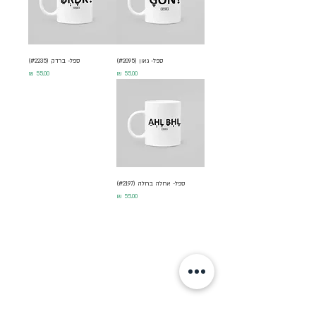
ספל- גאון (#2095)
ספל- ברדק (#2235)
מחיר
מחיר
ספל- אחלה בחלה (#2197)
מחיר