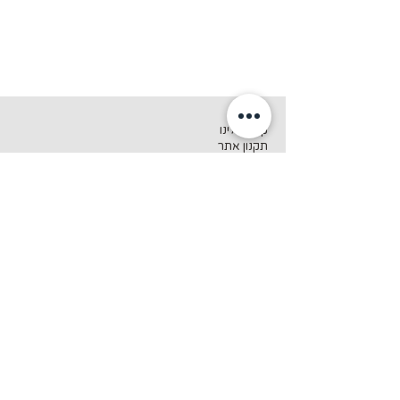
אודות
קצת עלינו
תקנון אתר
מדיניות ביטולים והחזרות
הצהרת נגישות
קטגוריות
חולצות לגברים
חולצות לנשים
חולצות לבנים ולבנות
ספל, תיק, כובע
שירות לקוחות
שאלות ותשובות
צור קשר
גיפט קארד
מתנה לעובדים