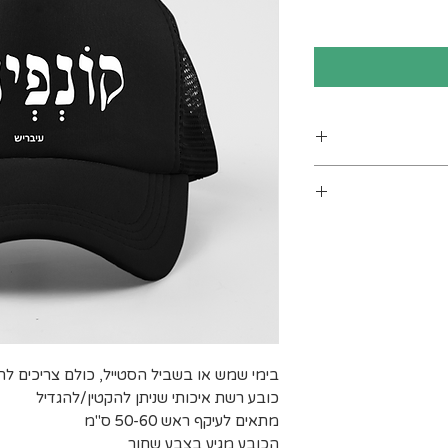
ים. מומלץ לכבס
 מעלות לכל היותר). אין
בינים אחרים.
ב עומס על חברת
 לייבוש בצל.
 ישנם אזורי
שינוע יכול
חריגים הנם:
, יישובי בקעת
, יישובי עוטף
בימי שמש או בשביל הסטייל, כולם צריכים ל
 המלח, בתי
כובע רשת איכותי שניתן להקטין/להגדיל
רסיטאות ולרבות
מתאים לעיקף ראש 50-60 ס"מ
הכובע מגיע בצבע שחור