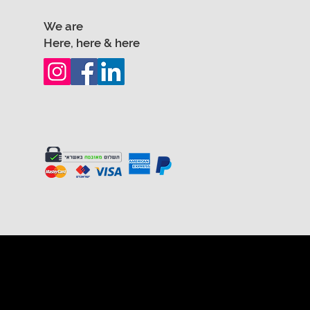
We are
Here, here & here