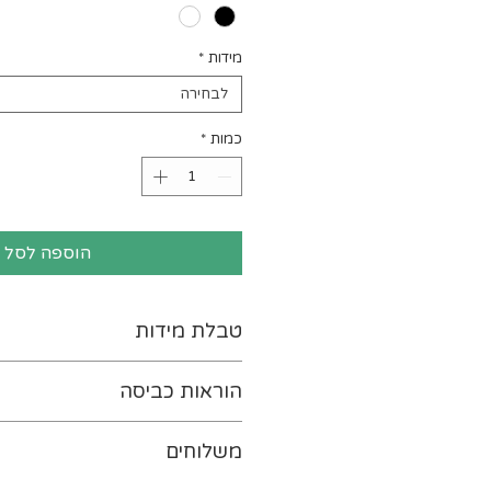
מידות
*
לבחירה
כמות
*
הוספה לסל
טבלת מידות
לטבלת המידות נא ללחוץ-
כא
הוראות כביסה
יש להפוך את ההדפס כלפי פנ
משלוחים
במים קרים (ועד 30