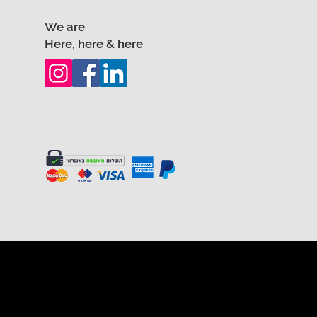
We are
Here, here & here