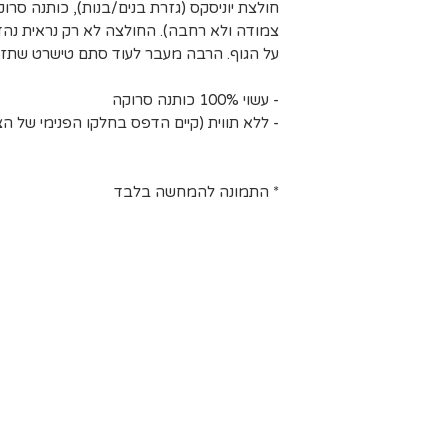
בינים אחרים.
ב עומס על חברת
חולצת יוניסקס (גזרת בנים/בנות), כותנה סרו
 לייבוש בצל.
 ישנם אזורי
צמודה ולא רחבה). החולצה לא רק נראית נה
על הגוף. הרבה מעבר לעוד סתם טישרט שתזר
שינוע יכול
חריגים הנם:
- עשוי 100% כותנה סרוקה
, יישובי בקעת
- ללא תווית (קיים הדפס בחלקו הפנימי של הצו
, יישובי עוטף
 המלח, בתי
רסיטאות ולרבות
* התמונה להמחשה בלבד
הרשימה