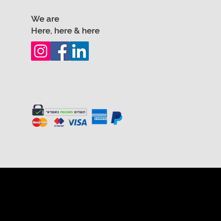
We are
Here, here & here