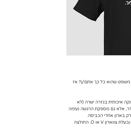
 משפט שהוא כל כך אתם/ן? אז
רוקה איכותית בגזרה ישרה (לא
דר, אלא גם מספקת הרגשה נעימה
ק בארון אחרי הכביסה.
בגזרת נשים קלאסית (צמודה מעט במותניים) ובעלת צווארון V או O. החולצה