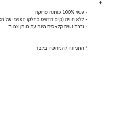
 מעלות לכל היותר). אין
- עשוי 100% כותנה סרוקה
בינים אחרים.
ב עומס על חברת
- ללא תווית (קיים הדפס בחלקו הפנימי של הצו
 לייבוש בצל.
 ישנם אזורי
- גזרת נשים קלאסית הינה עם מותן צמוד
שינוע יכול
חריגים הנם:
* התמונה להמחשה בלבד
, יישובי בקעת
, יישובי עוטף
 המלח, בתי
רסיטאות ולרבות
הרשימה