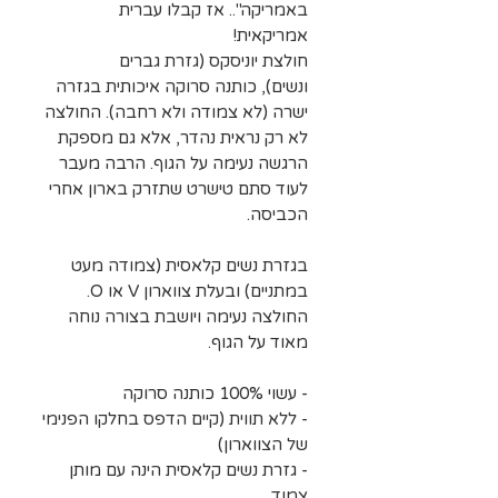
באמריקה".. אז קבלו עברית
אמריקאית!
חולצת יוניסקס (גזרת גברים
ונשים), כותנה סרוקה איכותית בגזרה
ישרה (לא צמודה ולא רחבה). החולצה
לא רק נראית נהדר, אלא גם מספקת
הרגשה נעימה על הגוף. הרבה מעבר
לעוד סתם טישרט שתזרק בארון אחרי
הכביסה.
בגזרת נשים קלאסית (צמודה מעט
במתניים) ובעלת צווארון V או O.
החולצה נעימה ויושבת בצורה נוחה
מאוד על הגוף.
- עשוי 100% כותנה סרוקה
- ללא תווית (קיים הדפס בחלקו הפנימי
של הצווארון)
- גזרת נשים קלאסית הינה עם מותן
צמוד