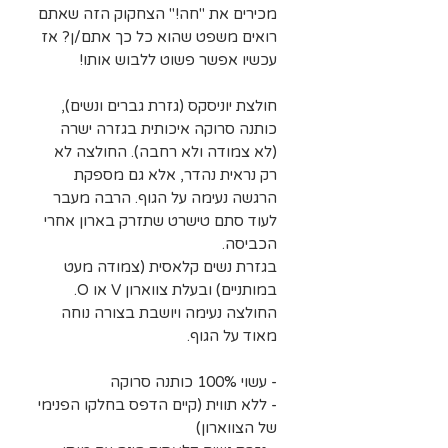
מכירים את "חה!" הצחקוק הזה שאתם
רואים משפט שהוא כל כך אתם/ן? אז
עכשיו אפשר פשוט ללבוש אותו!
חולצת יוניסקס (גזרת גברים ונשים),
כותנה סרוקה איכותית בגזרה ישרה
(לא צמודה ולא רחבה). החולצה לא
רק נראית נהדר, אלא גם מספקת
הרגשה נעימה על הגוף. הרבה מעבר
לעוד סתם טישרט שתזרק בארון אחרי
הכביסה.
בגזרת נשים קלאסית (צמודה מעט
במותניים) ובעלת צווארון V או O.
החולצה נעימה ויושבת בצורה נוחה
מאוד על הגוף.
- עשוי 100% כותנה סרוקה
- ללא תווית (קיים הדפס בחלקו הפנימי
של הצווארון)