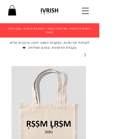
רוכשים 3 חולצות - 5% הנחה בקופה
|
רוכשים 5 חולצות - 10% הנחה
בקופה
לקוחות יקרים/ות, בעקבות המצב יתכנו עיכובים קלים
בקבלת ההזמנות. עמכם הסליחה. ❤️