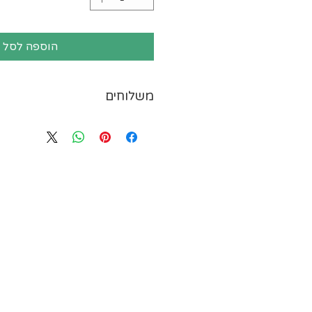
הוספה לסל
משלוחים
ייתכנו עיכובים במשלוחים עק
המשלוחים או תנאי מזג האויר.
משלוח חריגים בישראל שזמן ה
להתעכב במספר ימים. אזורים 
יישובי רמת הגולן וגבול הצפון
הירדן, יישובים מעבר לקו הירוק
עזה, יישובי הערבה, אילת וים
חולים, משרדי ממשלה, אוניב
היישובים שברשימה שלהלן-