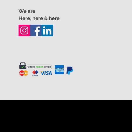
We are
Here, here & here