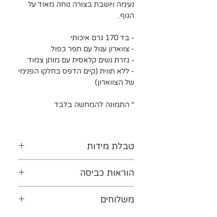
נעימה ויושבת בצורה נוחה מאוד על
הגוף.
- בד 170 גרם איכותי
- צווארון עגול עם תפר כפול
- גזרת נשים קלאסית עם מותן צמוד
- ללא תווית (קיים הדפס בחלקו הפנימי
של הצווארון)
* התמונה להמחשה בלבד
טבלת מידות
לטבלת המידות נא ללחוץ-
כאן
הוראות כביסה
יש להפוך את ההדפס כלפי
משלוחים
פנים. מומלץ לכבס במים קרים