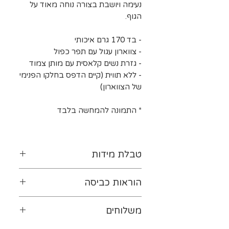
נעימה ויושבת בצורה נוחה מאוד על
הגוף.
- בד 170 גרם איכותי
- צווארון עגול עם תפר כפול
- גזרת נשים קלאסית עם מותן צמוד
- ללא תווית (קיים הדפס בחלקו הפנימי
של הצווארון)
* התמונה להמחשה בלבד
טבלת מידות
לטבלת המידות נא ללחוץ-
כאן
הוראות כביסה
יש להפוך את ההדפס כלפי
משלוחים
פנים. מומלץ לכבס במים קרים