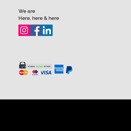
We are
Here, here & here