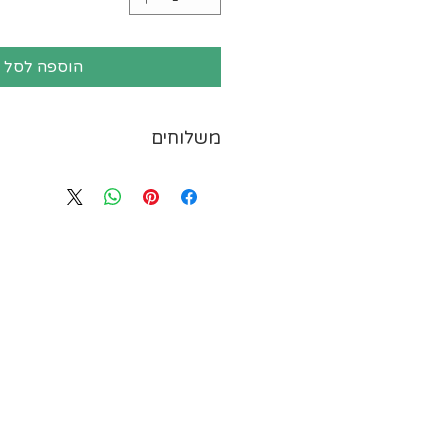
הוספה לסל
משלוחים
ייתכנו עיכובים במשלוחים עק
המשלוחים או תנאי מזג האויר.
משלוח חריגים בישראל שזמן ה
להתעכב במספר ימים. אזורים 
יישובי רמת הגולן וגבול הצפון
הירדן, יישובים מעבר לקו הירוק
עזה, יישובי הערבה, אילת וים
חולים, משרדי ממשלה, אוניב
היישובים שברשימה שלהלן-