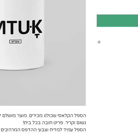
ב עומס על חברת
 ישנם אזורי
שינוע יכול
חריגים הנם:
, יישובי בקעת
, יישובי עוטף
 המלח, בתי
רסיטאות ולרבות
הספל הקלאסי שכולנו מכירים. מוצר מושלם ל
הרשימה
גשום וקריר. פריט חובה בכל בית!
הספל עמיד למדיח וצבעי ההדפס המרהיבים שע