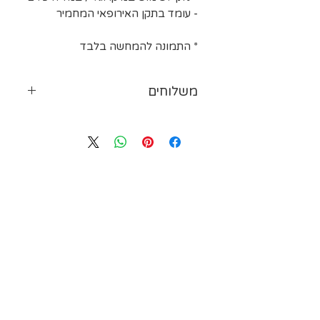
- עומד בתקן האירופאי המחמיר
* התמונה להמחשה בלבד
משלוחים
ייתכנו עיכובים במשלוחים עקב
עומס על חברת המשלוחים או
תנאי מזג האויר. ישנם אזורי
משלוח חריגים בישראל שזמן
השינוע יכול להתעכב במספר
ימים. אזורים חריגים הנם: יישובי
רמת הגולן וגבול הצפון, יישובי
בקעת הירדן, יישובים מעבר לקו
הירוק, יישובי עוטף עזה, יישובי
הערבה, אילת וים המלח, בתי
חולים, משרדי ממשלה,