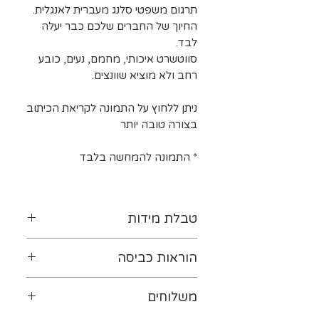
תרגום משפטי סלנג מעברית לאנגלית.
החיוך של החברים שלכם כבר יעלה
לבד.
סווטשרט איכותי, מחמם, נעים, כובע
רחב ולא מוציא שוונצים.
ניתן ללחוץ על התמונה לקריאת הכיתוב
בצורה טובה יותר
*
התמונה להמחשה בלבד
טבלת מידות
לטבלת המידות נא ללחוץ-
כאן
הוראות כביסה
יש להפוך את ההדפס כלפי
משלוחים
פנים. מומלץ לכבס במים קרים