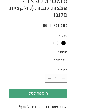
סווטשרט קפוצ'ון -
פצצות לגבות (קולקציית
סלנג)
מחיר
צבע
*
מידות
*
כמות
*
הוספה לסל
הבגד שאתם הכי צריכים לחורף!