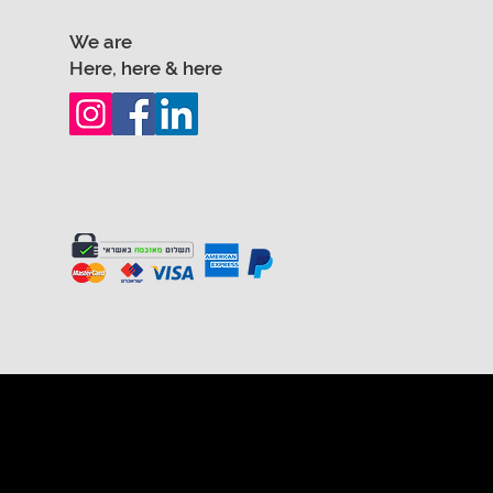
We are
Here, here & here