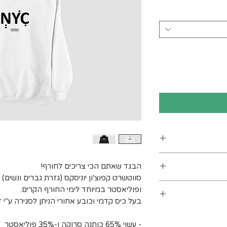
ן
הבגד שאתם הכי צריכים לחורף!
סווטשרט קפוצ'ון יוניסקס (גזרת גברים ונשים) 
ים. מומלץ לכבס
ופוליאסטר במיוחד לימי החורף הקרים.
 מעלות לכל היותר). אין
בעל כיס קדמי וכובע אחורי הניתן לסגירה ע"י ז
בינים אחרים.
ב עומס על חברת
- עשוי 65% כותנה סרוקה ו-35% פוליאסטר