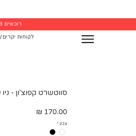
רוכשים 3 חולצות - 5% הנחה בקופה
לקוחות יקרים/
סווטשרט קפוצ'ון - ניו י
מחיר
צבע
*