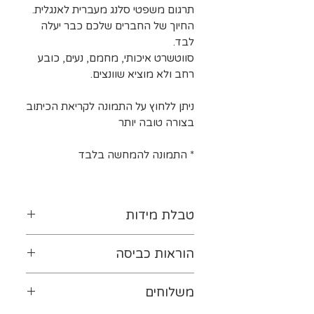
תרגום משפטי סלנג מעברית לאנגלית.
החיוך של החברים שלכם כבר יעלה
לבד.
סווטשרט איכותי, מחמם, נעים, כובע
רחב ולא מוציא שוונצים.
ניתן ללחוץ על התמונה לקריאת הכיתוב
בצורה טובה יותר
*
התמונה להמחשה בלבד
טבלת מידות
לטבלת המידות נא ללחוץ-
כאן
הוראות כביסה
יש להפוך את ההדפס כלפי
משלוחים
פנים. מומלץ לכבס במים קרים