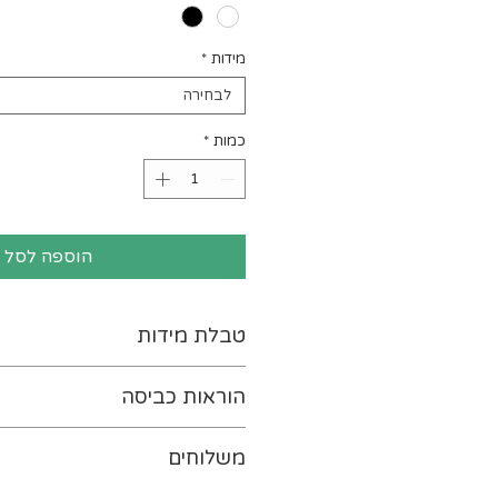
מידות
*
לבחירה
כמות
*
הוספה לסל
טבלת מידות
לטבלת המידות נא ללחוץ-
כא
הוראות כביסה
יש להפוך את ההדפס כלפי פנ
משלוחים
במים קרים (ועד 30