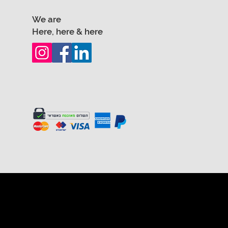
We are
Here, here & here