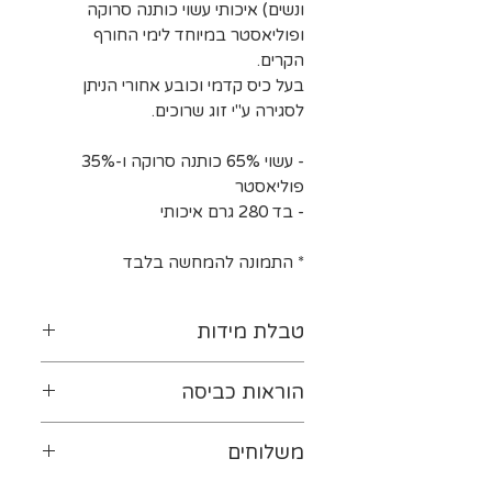
ונשים) איכותי עשוי כותנה סרוקה
ופוליאסטר במיוחד לימי החורף
הקרים.
בעל כיס קדמי וכובע אחורי הניתן
לסגירה ע"י זוג שרוכים.
- עשוי 65% כותנה סרוקה ו-35%
פוליאסטר
- בד 280 גרם איכותי
*
התמונה להמחשה בלבד
טבלת מידות
לטבלת המידות נא ללחוץ-
כאן
הוראות כביסה
יש להפוך את ההדפס כלפי
משלוחים
פנים. מומלץ לכבס במים קרים