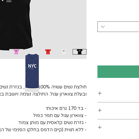
חולצת נשים עשויה 100% כות
ובעלת צווארון עגול. החולצה נעימה ויושבת בצ
ן
- בד 170 גרם איכותי
- צווארון עגול עם תפר כפול
ים. מומלץ לכבס
- גזרת נשים קלאסית עם מותן צמוד
- ללא תווית (קיים הדפס בחלקו הפנימי של הצו
 מעלות לכל היותר). אין