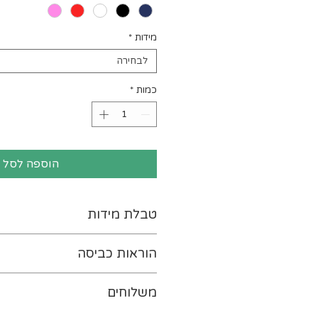
מידות
*
לבחירה
כמות
*
הוספה לסל
טבלת מידות
לטבלת המידות נא ללחוץ-
כא
הוראות כביסה
יש להפוך את ההדפס כלפי פנ
משלוחים
במים קרים (ועד 30