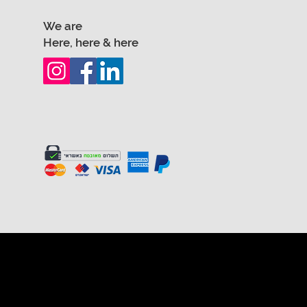
We are
Here, here & here