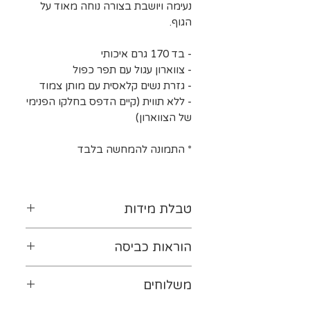
נעימה ויושבת בצורה נוחה מאוד על
הגוף.
- בד 170 גרם איכותי
- צווארון עגול עם תפר כפול
- גזרת נשים קלאסית עם מותן צמוד
- ללא תווית (קיים הדפס בחלקו הפנימי
של הצווארון)
* התמונה להמחשה בלבד
טבלת מידות
לטבלת המידות נא ללחוץ-
כאן
הוראות כביסה
יש להפוך את ההדפס כלפי
משלוחים
פנים. מומלץ לכבס במים קרים