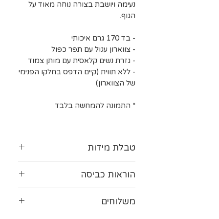
נעימה ויושבת בצורה נוחה מאוד על
הגוף.
- בד 170 גרם איכותי
- צווארון עגול עם תפר כפול
- גזרת נשים קלאסית עם מותן צמוד
- ללא תווית (קיים הדפס בחלקו הפנימי
של הצווארון)
* התמונה להמחשה בלבד
טבלת מידות
לטבלת המידות נא ללחוץ-
כאן
הוראות כביסה
יש להפוך את ההדפס כלפי
משלוחים
פנים. מומלץ לכבס במים קרים