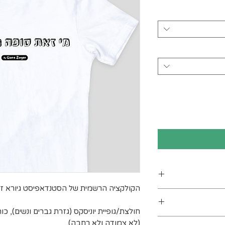
הקולקציה הרשמית של הסטנדאפיסט גיורא זינ
ן
חולצת/גופיית יוניסקס (גזרת גברים ונשים), כ
ים. מומלץ לכבס
(לא צמודה ולא רחבה).