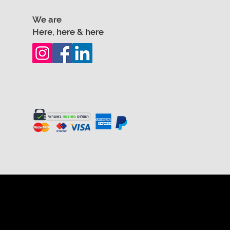
We are
Here, here & here