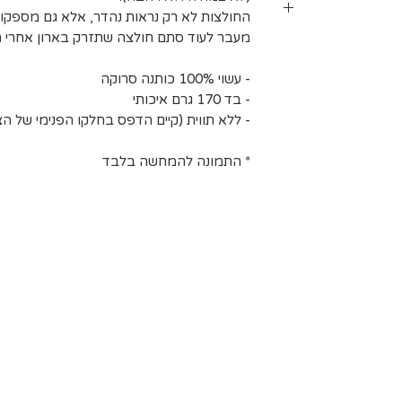
החולצות לא רק נראות נהדר, אלא גם מספקות
 מעלות לכל היותר). אין
מעבר לעוד סתם חולצה שתזרק בארון אחרי 
בינים אחרים.
ב עומס על חברת
 לייבוש בצל.
 ישנם אזורי
- עשוי 100% כותנה סרוקה
שינוע יכול
- בד 170 גרם איכותי
חריגים הנם:
- ללא תווית (קיים הדפס בחלקו הפנימי של הצו
, יישובי בקעת
* התמונה להמחשה בלבד
, יישובי עוטף
 המלח, בתי
רסיטאות ולרבות
הרשימה