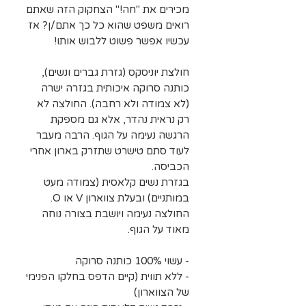
מכירים את "חה!" הצחקוק הזה שאתם
רואים משפט שהוא כל כך אתם/ן? אז
עכשיו אפשר פשוט ללבוש אותו!
חולצת יוניסקס (גזרת גברים ונשים),
כותנה סרוקה איכותית בגזרה ישרה
(לא צמודה ולא רחבה). החולצה לא
רק נראית נהדר, אלא גם מספקת
הרגשה נעימה על הגוף. הרבה מעבר
לעוד סתם טישרט שתזרק בארון אחרי
הכביסה.
בגזרת נשים קלאסית (צמודה מעט
במותניים) ובעלת צווארון V או O.
החולצה נעימה ויושבת בצורה נוחה
מאוד על הגוף.
- עשוי 100% כותנה סרוקה
- ללא תווית (קיים הדפס בחלקו הפנימי
של הצווארון)