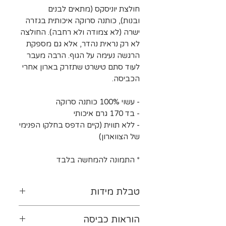
חולצת יוניסקס (מתאים לבנים
ובנות), כותנה סרוקה איכותית בגזרה
ישרה (לא צמודה ולא רחבה). החולצה
לא רק נראית נהדר, אלא גם מספקת
הרגשה נעימה על הגוף. הרבה מעבר
לעוד סתם טישרט שתזרק בארון אחרי
הכביסה.
- עשוי 100% כותנה סרוקה
- בד 170 גרם איכותי
- ללא תווית (קיים הדפס בחלקו הפנימי
של הצווארון)
* התמונה להמחשה בלבד
טבלת מידות
לטבלת המידות נא ללחוץ-
כאן
הוראות כביסה