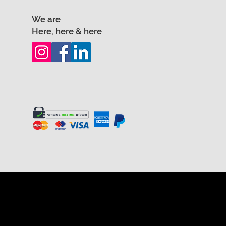
We are
Here, here & here