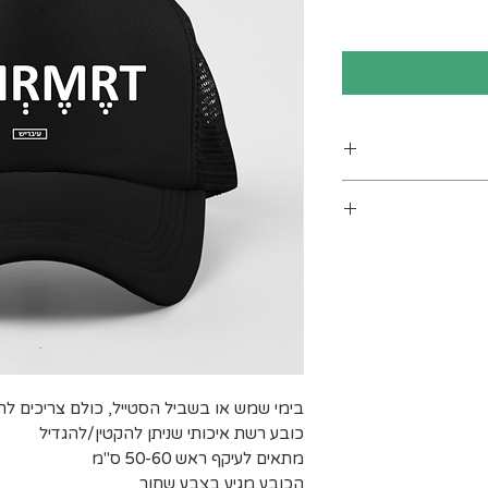
ים. מומלץ לכבס
 מעלות לכל היותר). אין
בינים אחרים.
ב עומס על חברת
 לייבוש בצל.
 ישנם אזורי
שינוע יכול
חריגים הנם:
, יישובי בקעת
, יישובי עוטף
בימי שמש או בשביל הסטייל, כולם צריכים ל
 המלח, בתי
כובע רשת איכותי שניתן להקטין/להגדיל
רסיטאות ולרבות
מתאים לעיקף ראש 50-60 ס"מ
הכובע מגיע בצבע שחור