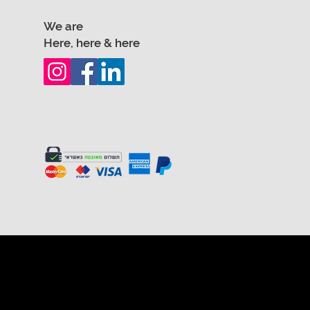
We are
Here, here & here