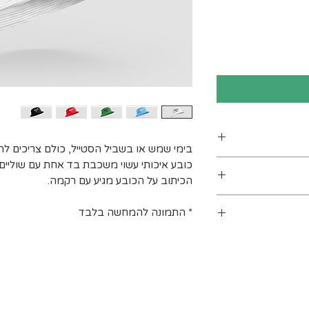
בימי שמש או בשביל הסטייל, כולם צריכים ל
מידה אחת מתאים להיקף ראש: 59 ס"מ - 56
כובע איכותי עשוי משכבת בד אחת עם שוליים 
הכיתוב על הכובע מגיע עם רקמה.
ים. מומלץ לכבס
* התמונה להמחשה בלבד
 מעלות לכל היותר). אין
בינים אחרים.
ב עומס על חברת
 לייבוש בצל.
 ישנם אזורי
שינוע יכול
חריגים הנם: