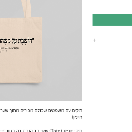
ב עומס על חברת
 ישנם אזורי
שינוע יכול
חריגים הנם:
, יישובי בקעת
, יישובי עוטף
 המלח, בתי
רסיטאות ולרבות
תיקים עם משפטים שכולם מכירים מתוך עשרו
הרשימה
היימן!
תיק שופינג (Tote) עשוי בד קנבס דק בגוון פשתן.