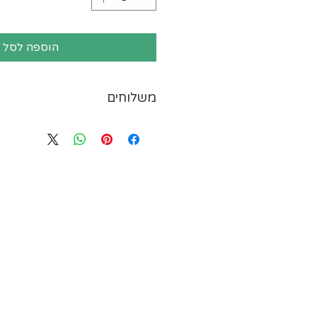
הוספה לסל
משלוחים
ייתכנו עיכובים במשלוחים עק
המשלוחים או תנאי מזג האויר.
משלוח חריגים בישראל שזמן ה
להתעכב במספר ימים. אזורים 
יישובי רמת הגולן וגבול הצפון
הירדן, יישובים מעבר לקו הירוק
עזה, יישובי הערבה, אילת וים
חולים, משרדי ממשלה, אוניב
היישובים שברשימה שלהלן-