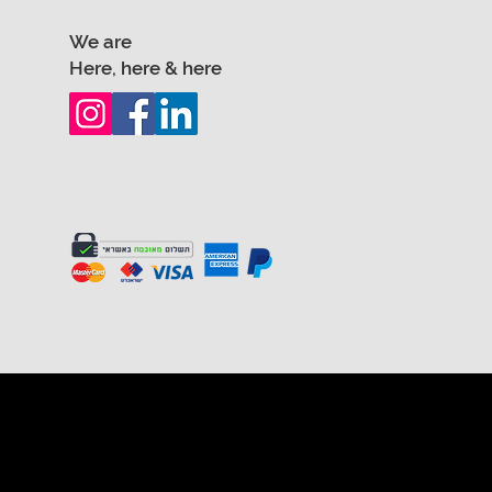
We are
Here, here & here