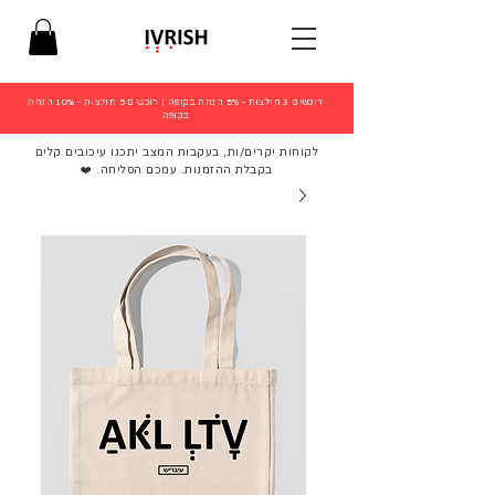
רוכשים 3 חולצות - 5% הנחה בקופה
|
רוכשים 5 חולצות - 10% הנחה
בקופה
לקוחות יקרים/ות, בעקבות המצב יתכנו עיכובים קלים
בקבלת ההזמנות. עמכם הסליחה. ❤️