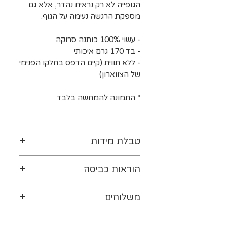
הגופייה לא רק נראית נהדר, אלא גם
מספקת הרגשה נעימה על הגוף.
- עשוי 100% כותנה סרוקה
- בד 170 גרם איכותי
- ללא תווית (קיים הדפס בחלקו הפנימי
של הצווארון)
* התמונה להמחשה בלבד
טבלת מידות
לטבלת המידות נא ללחוץ-
כאן
הוראות כביסה
יש להפוך את ההדפס כלפי
משלוחים
פנים. מומלץ לכבס במים קרים
(ועד 30 מעלות לכל היותר). אין
ייתכנו עיכובים במשלוחים עקב