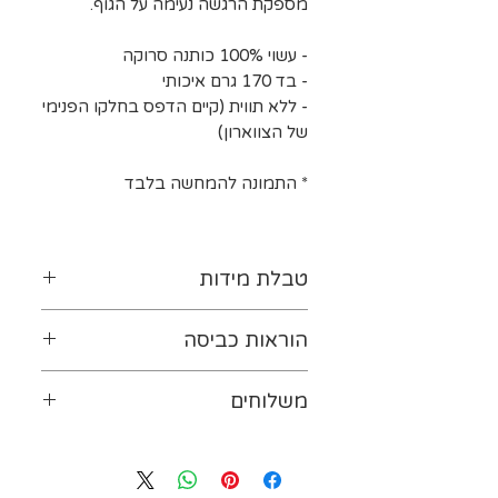
מספקת הרגשה נעימה על הגוף.
- עשוי 100% כותנה סרוקה
- בד 170 גרם איכותי
- ללא תווית (קיים הדפס בחלקו הפנימי
של הצווארון)
* התמונה להמחשה בלבד
טבלת מידות
לטבלת המידות נא ללחוץ-
כאן
הוראות כביסה
יש להפוך את ההדפס כלפי
משלוחים
פנים. מומלץ לכבס במים קרים
(ועד 30 מעלות לכל היותר). אין
ייתכנו עיכובים במשלוחים עקב
להשתמש במרכך ובחומרים
עומס על חברת המשלוחים או