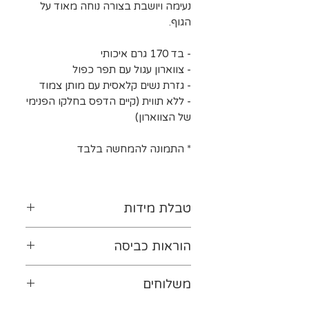
נעימה ויושבת בצורה נוחה מאוד על
הגוף.
- בד 170 גרם איכותי
- צווארון עגול עם תפר כפול
- גזרת נשים קלאסית עם מותן צמוד
- ללא תווית (קיים הדפס בחלקו הפנימי
של הצווארון)
* התמונה להמחשה בלבד
טבלת מידות
לטבלת המידות נא ללחוץ-
כאן
הוראות כביסה
יש להפוך את ההדפס כלפי
משלוחים
פנים. מומלץ לכבס במים קרים