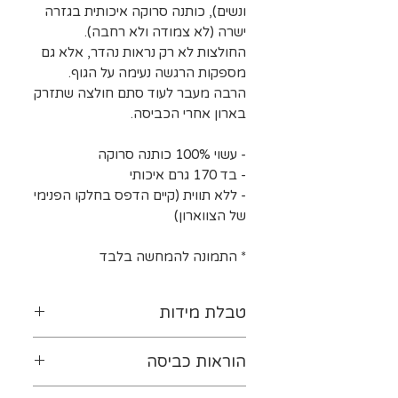
ונשים), כותנה סרוקה איכותית בגזרה
ישרה (לא צמודה ולא רחבה).
החולצות לא רק נראות נהדר, אלא גם
מספקות הרגשה נעימה על הגוף.
הרבה מעבר לעוד סתם חולצה שתזרק
בארון אחרי הכביסה.
- עשוי 100% כותנה סרוקה
- בד 170 גרם איכותי
- ללא תווית (קיים הדפס בחלקו הפנימי
של הצווארון)
* התמונה להמחשה בלבד
טבלת מידות
לטבלת המידות נא ללחוץ-
כאן
הוראות כביסה
יש להפוך את ההדפס כלפי