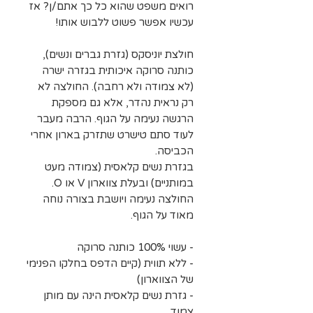
רואים משפט שהוא כל כך אתם/ן? אז
עכשיו אפשר פשוט ללבוש אותו!
חולצת יוניסקס (גזרת גברים ונשים),
כותנה סרוקה איכותית בגזרה ישרה
(לא צמודה ולא רחבה). החולצה לא
רק נראית נהדר, אלא גם מספקת
הרגשה נעימה על הגוף. הרבה מעבר
לעוד סתם טישרט שתזרק בארון אחרי
הכביסה.
בגזרת נשים קלאסית (צמודה מעט
במותניים) ובעלת צווארון V או O.
החולצה נעימה ויושבת בצורה נוחה
מאוד על הגוף.
- עשוי 100% כותנה סרוקה
- ללא תווית (קיים הדפס בחלקו הפנימי
של הצווארון)
- גזרת נשים קלאסית הינה עם מותן
צמוד