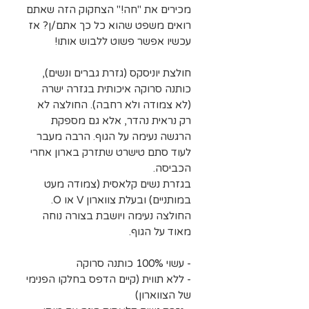
מכירים את "חה!" הצחקוק הזה שאתם
רואים משפט שהוא כל כך אתם/ן? אז
עכשיו אפשר פשוט ללבוש אותו!
חולצת יוניסקס (גזרת גברים ונשים),
כותנה סרוקה איכותית בגזרה ישרה
(לא צמודה ולא רחבה). החולצה לא
רק נראית נהדר, אלא גם מספקת
הרגשה נעימה על הגוף. הרבה מעבר
לעוד סתם טישרט שתזרק בארון אחרי
הכביסה.
בגזרת נשים קלאסית (צמודה מעט
במותניים) ובעלת צווארון V או O.
החולצה נעימה ויושבת בצורה נוחה
מאוד על הגוף.
- עשוי 100% כותנה סרוקה
- ללא תווית (קיים הדפס בחלקו הפנימי
של הצווארון)