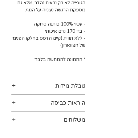
הגופייה לא רק נראית נהדר, אלא גם
מספקת הרגשה נעימה על הגוף.
- עשוי 100% כותנה סרוקה
- בד 170 גרם איכותי
- ללא תווית (קיים הדפס בחלקו הפנימי
של הצווארון)
* התמונה להמחשה בלבד
טבלת מידות
לטבלת המידות נא ללחוץ-
כאן
הוראות כביסה
יש להפוך את ההדפס כלפי
משלוחים
פנים. מומלץ לכבס במים קרים
(ועד 30 מעלות לכל היותר). אין
ייתכנו עיכובים במשלוחים עקב