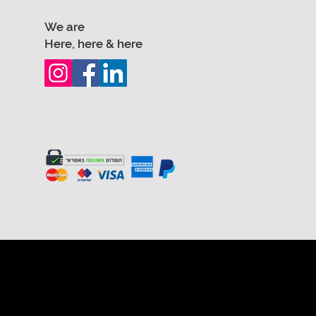
We are
Here, here & here