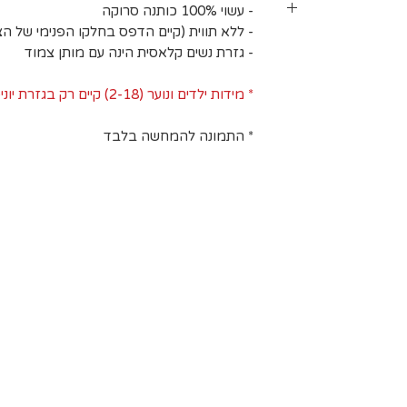
- עשוי 100% כותנה סרוקה
 מעלות לכל היותר). אין
- ללא תווית (קיים הדפס בחלקו הפנימי של הצו
בינים אחרים.
ב עומס על חברת
- גזרת נשים קלאסית הינה עם מותן צמוד
 לייבוש בצל.
 ישנם אזורי
שינוע יכול
* מידות ילדים ונוער (2-18) קיים רק בגזרת יוניסקס
חריגים הנם:
* התמונה להמחשה בלבד
, יישובי בקעת
, יישובי עוטף
 המלח, בתי
רסיטאות ולרבות
הרשימה