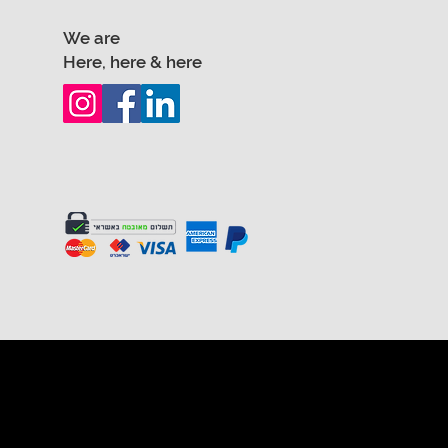
We are
Here, here & here