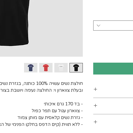
חולצת נשים עשויה 100% כות
ובעלת צווארון וי. החולצה נעימה ויושבת בצור
ן
- בד 170 גרם איכותי
- צווארון עגול עם תפר כפול
ים. מומלץ לכבס
- גזרת נשים קלאסית עם מותן צמוד
- ללא תווית (קיים הדפס בחלקו הפנימי של הצו
 מעלות לכל היותר). אין