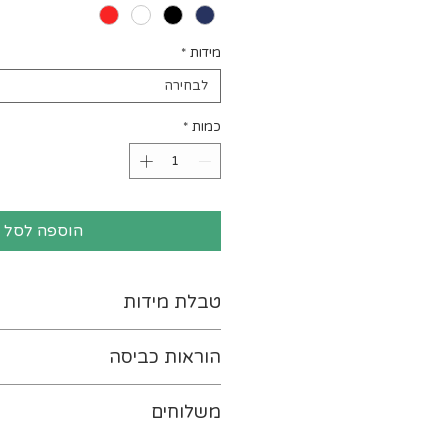
מידות
*
לבחירה
כמות
*
הוספה לסל
טבלת מידות
לטבלת המידות נא ללחוץ-
כא
הוראות כביסה
יש להפוך את ההדפס כלפי פנ
משלוחים
במים קרים (ועד 30