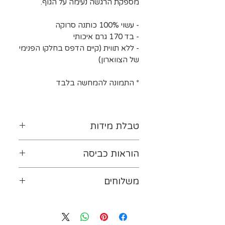
מספקת הרגשה נעימה על הגוף.
- עשוי 100% כותנה סרוקה
- בד 170 גרם איכותי
- ללא תווית (קיים הדפס בחלקו הפנימי
של הצווארון)
* התמונה להמחשה בלבד
טבלת מידות
לטבלת המידות נא ללחוץ-
כאן
הוראות כביסה
יש להפוך את ההדפס כלפי
משלוחים
פנים. מומלץ לכבס במים קרים
(ועד 30 מעלות לכל היותר). אין
ייתכנו עיכובים במשלוחים עקב
להשתמש במרכך ובחומרים
עומס על חברת המשלוחים או