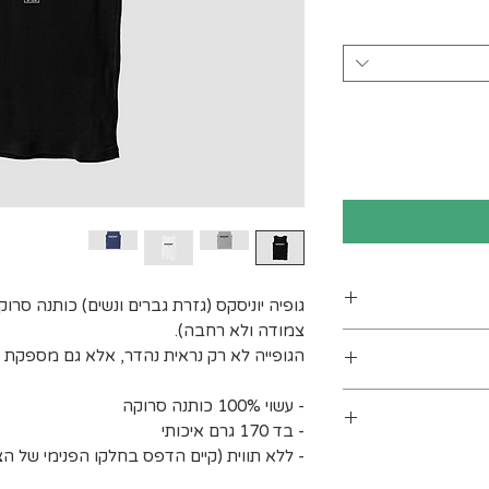
גופיה יוניסקס (גזרת גברים ונשים) כותנה סרו
צמודה ולא רחבה).
ן
הגופייה לא רק נראית נהדר, אלא גם מספקת ה
ים. מומלץ לכבס
- עשוי 100% כותנה סרוקה
 מעלות לכל היותר). אין
- בד 170 גרם איכותי
- ללא תווית (קיים הדפס בחלקו הפנימי של הצו
בינים אחרים.
ב עומס על חברת