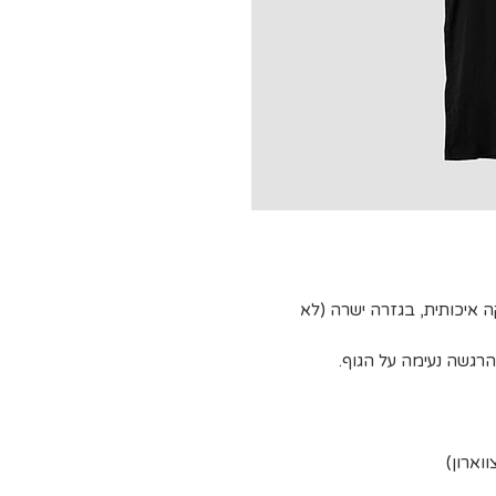
קה איכותית, בגזרה ישרה (לא
רגשה נעימה על הגוף.
וארון)