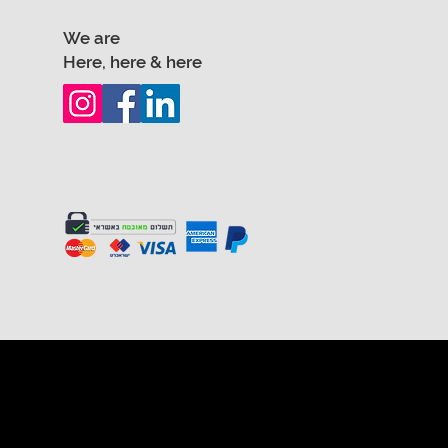
We are
Here, here & here