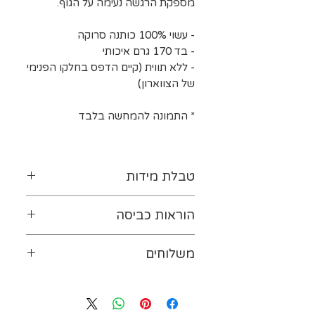
מספקת הרגשה נעימה על הגוף.
- עשוי 100% כותנה סרוקה
- בד 170 גרם איכותי
- ללא תווית (קיים הדפס בחלקו הפנימי
של הצווארון)
* התמונה להמחשה בלבד
טבלת מידות
לטבלת המידות נא ללחוץ-
כאן
הוראות כביסה
יש להפוך את ההדפס כלפי
משלוחים
פנים. מומלץ לכבס במים קרים
(ועד 30 מעלות לכל היותר). אין
ייתכנו עיכובים במשלוחים עקב
להשתמש במרכך ובחומרים
עומס על חברת המשלוחים או