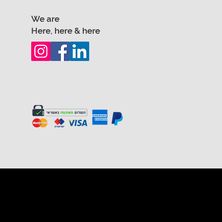
We are
Here, here & here