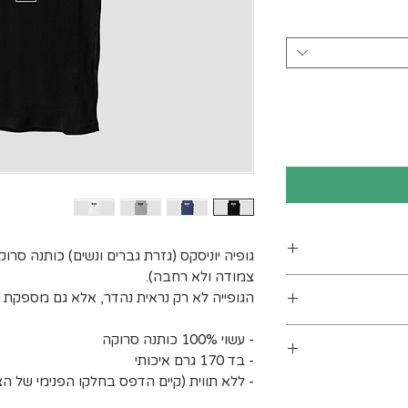
גופיה יוניסקס (גזרת גברים ונשים) כותנה סרו
צמודה ולא רחבה).
ן
הגופייה לא רק נראית נהדר, אלא גם מספקת ה
ים. מומלץ לכבס
- עשוי 100% כותנה סרוקה
 מעלות לכל היותר). אין
- בד 170 גרם איכותי
- ללא תווית (קיים הדפס בחלקו הפנימי של הצו
בינים אחרים.
ב עומס על חברת