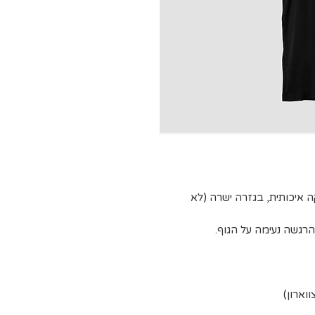
קה איכותית, בגזרה ישרה (לא
רגשה נעימה על הגוף.
וארון)