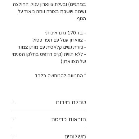
במתניים) ובעלת צווארון עגול. החולצה
נעימה ויושבת בצורה נוחה מאוד על
הגוף.
- בד 170 גרם איכותי
- צווארון עגול עם תפר כפול
- גזרת נשים קלאסית עם מותן צמוד
- ללא תווית (קיים הדפס בחלקו הפנימי
של הצווארון)
* התמונה להמחשה בלבד
טבלת מידות
לטבלת המידות נא ללחוץ-
כאן
הוראות כביסה
יש להפוך את ההדפס כלפי
משלוחים