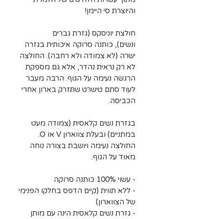
והיוצרת סי היימן!
חולצת יוניסקס (גזרת גברים
ונשים), כותנה סרוקה איכותית בגזרה
ישרה (לא צמודה ולא רחבה). החולצה
לא רק נראית נהדר, אלא גם מספקת
הרגשה נעימה על הגוף. הרבה מעבר
לעוד סתם טישרט שתזרק בארון אחרי
הכביסה.
בגזרת נשים קלאסית (צמודה מעט
במתניים) ובעלת צווארון V או O.
החולצה נעימה ויושבת בצורה נוחה
מאוד על הגוף.
- עשוי 100% כותנה סרוקה
- ללא תווית (קיים הדפס בחלקו הפנימי
של הצווארון)
- גזרת נשים קלאסית הינה עם מותן